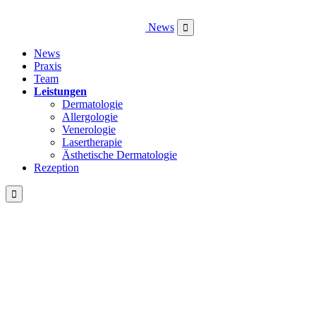
News

News
Praxis
Team
Leistungen
Dermatologie
Allergologie
Venerologie
Lasertherapie
Ästhetische Dermatologie
Rezeption
