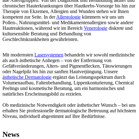
alle Altersgruppen. Von der Diagnostik und Behandlung akuter und
chronischer Hauterkrankungen über Hautkrebs-Vorsorge bis hin zur
Therapie von Ekzemen, Allergien und Wunden stehen wir Ihnen
kompetent zur Seite. In der
Allergologie
kümmern wir uns um
Pollen-, Nahrungsmittel- und Medikamentenallergien sowie andere
Hautreaktionen, während wir im Bereich
Venerologie
diskrete und
kultursensible Beratung und Behandlung von
Geschlechtskrankheiten gewährleisten.
Ästhetische Dermatologie
Zur Rezeption
Dermatologie
Lasertherapie
Allergologie
Venerologie
Mit modernsten
Lasersystemen
behandeln wir sowohl medizinische
als auch ästhetische Anliegen – von der Entfernung von
Gefäßveränderungen, Alters- und Pigmentflecken, Tätowierungen
oder Nagelpilz bis hin zur sanften Hautverjüngung. Unsere
ästhetische Dermatologie
ergänzt das Leistungsspektrum durch
Volumenaufbau, Faltenbehandlung, Lippenkonturierung, Chemical
Peelings und kosmetische Beratung, um ein harmonisches und
natürliches Erscheinungsbild zu erzielen.
Ob medizinische Notwendigkeit oder ästhetischer Wunsch – bei uns
erhalten Sie professionelle dermatologische Betreuung auf höchstem
Niveau, individuell abgestimmt auf Ihre Bedürfnisse.
News